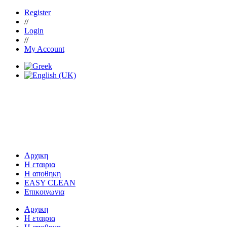
Register
//
Login
//
My Account
Αρχικη
Η εταιρια
Η αποθηκη
EASY CLEAN
Επικοινωνια
Αρχικη
Η εταιρια