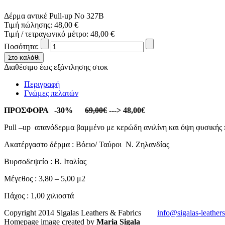
Δέρμα αντικέ Pull-up No 327B
Τιμή πώλησης:
48,00 €
Τιμή / τετραγωνικό μέτρο:
48,00 €
Ποσότητα:
Διαθέσιμο έως εξάντλησης στοκ
Περιγραφή
Γνώμες πελατών
ΠΡΟΣΦΟΡΑ -30%
69,00€
---> 48,00€
Pull –up απανόδερμα βαμμένο με κερώδη ανιλίνη και όψη φυσικής 
Ακατέργαστο δέρμα : Βόειο/ Ταύροι Ν. Ζηλανδίας
Βυρσοδεψείο : Β. Ιταλίας
Μέγεθος : 3,80 – 5,00 μ2
Πάχος : 1,00 χιλιοστά
Copyright 2014 Sigalas Leathers & Fabrics
info@sigalas-leather
Homepage image created by
Maria Sigala