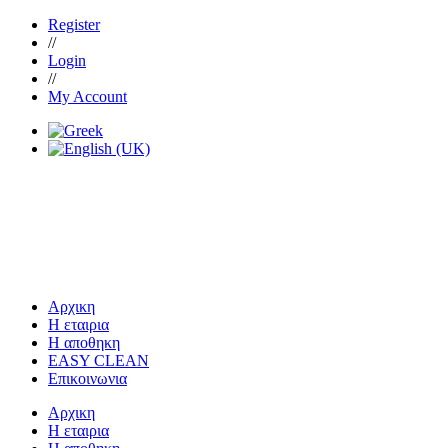
Register
//
Login
//
My Account
Αρχικη
Η εταιρια
Η αποθηκη
EASY CLEAN
Επικοινωνια
Αρχικη
Η εταιρια