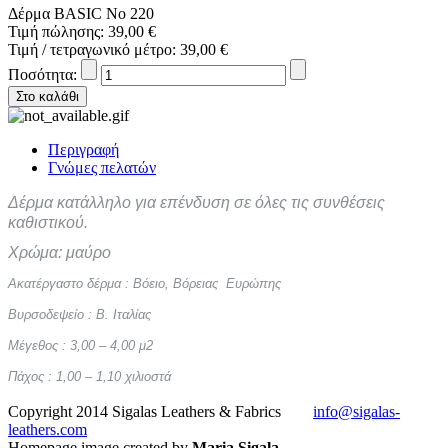
Δέρμα BASIC No 220
Τιμή πώλησης:
39,00 €
Τιμή / τετραγωνικό μέτρο:
39,00 €
Ποσότητα:
Περιγραφή
Γνώμες πελατών
Δέρμα κατάλληλο για επένδυση σε όλες τις συνθέσεις
καθιστικού.
Χρώμα: μαύρο
Ακατέργαστο δέρμα : Βόειο, Βόρειας Ευρώπης
Βυρσοδεψείο : Β. Ιταλίας
Μέγεθος : 3,00 – 4,00 μ2
Πάχος : 1,00 – 1,10 χιλιοστά
Copyright 2014 Sigalas Leathers & Fabrics
info@sigalas-
leathers.com
Homepage image created by
Maria Sigala