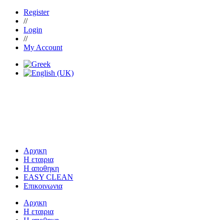
Register
//
Login
//
My Account
Αρχικη
Η εταιρια
Η αποθηκη
EASY CLEAN
Επικοινωνια
Αρχικη
Η εταιρια