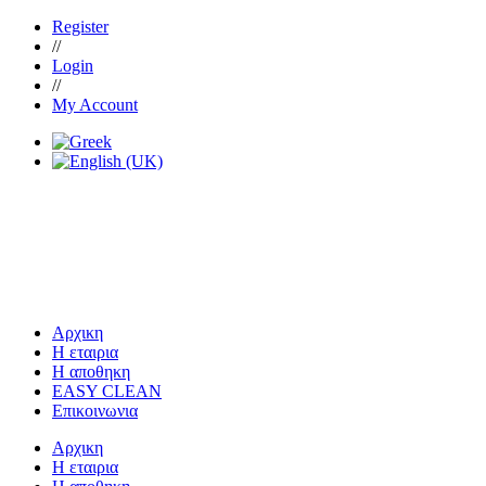
Register
//
Login
//
My Account
Αρχικη
Η εταιρια
Η αποθηκη
EASY CLEAN
Επικοινωνια
Αρχικη
Η εταιρια