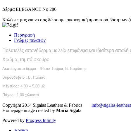
Δέρμα ELEGANCE No 286
Καλέστε μας για να σας δώσουμε οικονομική προσφορά βάση των ζ
Περιγραφή
Γνώμες πελατών
Πολυτελές απανόδερμα με λεία επιφάνεια και ιδιαίτερα απαλή 
Χρώμα: ταμπά σκούρο
Ακατέργαστο δέρμα : Βόειο/ Ταύροι, Β. Ευρώπης
Βυρσοδεψείο : Β. Ιταλίας
Μέγεθος : 4,00 – 5,00 μ2
Πάχος : 1,00 χιλιοστό
Copyright 2014 Sigalas Leathers & Fabrics
info@sigalas-leather
Homepage image created by
Maria Sigala
Powered by
Progress Infinity
Αρχικη