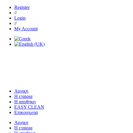
Register
//
Login
//
My Account
Αρχικη
Η εταιρια
Η αποθηκη
EASY CLEAN
Επικοινωνια
Αρχικη
Η εταιρια