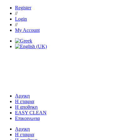
Register
//
Login
//
My Account
Αρχικη
Η εταιρια
Η αποθηκη
EASY CLEAN
Επικοινωνια
Αρχικη
Η εταιρια