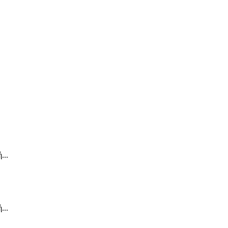
...
...