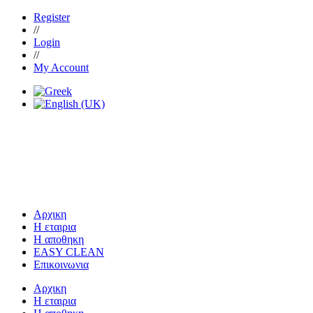
Register
//
Login
//
My Account
Αρχικη
Η εταιρια
Η αποθηκη
EASY CLEAN
Επικοινωνια
Αρχικη
Η εταιρια