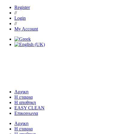
Register
//
Login
//
My Account
Αρχικη
Η εταιρια
Η αποθηκη
EASY CLEAN
Επικοινωνια
Αρχικη
Η εταιρια