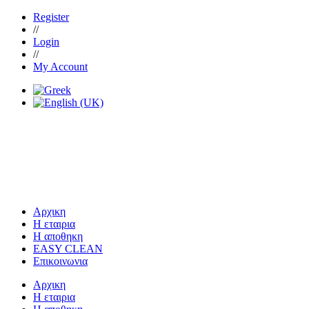
Register
//
Login
//
My Account
Αρχικη
Η εταιρια
Η αποθηκη
EASY CLEAN
Επικοινωνια
Αρχικη
Η εταιρια