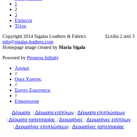
1
2
3
Επόμενο
Τέλος
Copyright 2014 Sigalas Leathers & Fabrics
Σελίδα 2 από 3
info@sigalas-leathers.com
Homepage image created by
Maria Sigala
Powered by
Progress Infinity
Αρχικη
//
Οροι Χρησης
//
Συχνες Ερωτησεις
//
Επικοινωνια
Δέρματα
|
Δέρματα επίπλων
|
Δέρματα επιπλώσεων
|
Δέρματα ταπετσαρίας
|
Δερματίνες
|
Δερματίνες επίπλων
|
Δερματίνες επιπλώσεων
|
Δερματίνες ταπετσαρίας