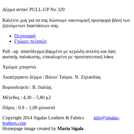
Δέρμα αντικέ PULL-UP No 329
Καλέστε μας για να σας δώσουμε οικονομική προσφορά βάση των
ζητούμενων διαστάσεων σας.
Περιγραφή
Γνώμες πελατών
Pull –up απανόδερμα βαμμένο με κερώδη ανιλίνη και όψη
φυσικής παλαίωσης, επικαλυμένο με προστατευτική λάκα.
Χρώμα: μπορντώ
Ακατέργαστο δέρμα : Βόειο/ Ταύροι Ν. Ζηλανδίας
Βυρσοδεψείο : Β. Ιταλίας
Μέγεθος : 4,30 – 5,80 μ2
Πάχος : 0,9 – 1,00 χιλιοστά
Copyright 2014 Sigalas Leathers & Fabrics
info@sigalas-
leathers.com
Homepage image created by
Maria Sigala