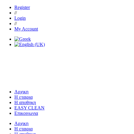
Register
//
Login
//
My Account
Αρχικη
Η εταιρια
Η αποθηκη
EASY CLEAN
Επικοινωνια
Αρχικη
Η εταιρια