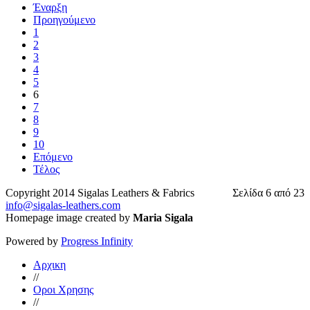
Έναρξη
Προηγούμενο
1
2
3
4
5
6
7
8
9
10
Επόμενο
Τέλος
Copyright 2014 Sigalas Leathers & Fabrics
Σελίδα 6 από 23
info@sigalas-leathers.com
Homepage image created by
Maria Sigala
Powered by
Progress Infinity
Αρχικη
//
Οροι Χρησης
//