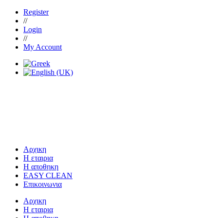
Register
//
Login
//
My Account
Αρχικη
Η εταιρια
Η αποθηκη
EASY CLEAN
Επικοινωνια
Αρχικη
Η εταιρια