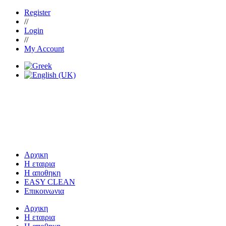
Register
//
Login
//
My Account
Αρχικη
Η εταιρια
Η αποθηκη
EASY CLEAN
Επικοινωνια
Αρχικη
Η εταιρια