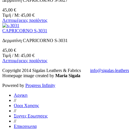
Δερματίνη CAPRICORNO S-3027
45,00 €
Τιμή / M:
45,00 €
Λεπτομέρειες προϊόντος
CAPRICORNO S-3031
Δερματίνη CAPRICORNO S-3031
45,00 €
Τιμή / M:
45,00 €
Λεπτομέρειες προϊόντος
Copyright 2014 Sigalas Leathers & Fabrics
info@sigalas-leather
Homepage image created by
Maria Sigala
Powered by
Progress Infinity
Αρχικη
//
Οροι Χρησης
//
Συχνες Ερωτησεις
//
Επικοινωνια