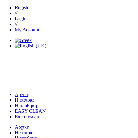
Register
//
Login
//
My Account
Αρχικη
Η εταιρια
Η αποθηκη
EASY CLEAN
Επικοινωνια
Αρχικη
Η εταιρια