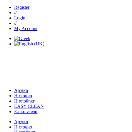
Register
//
Login
//
My Account
Αρχικη
Η εταιρια
Η αποθηκη
EASY CLEAN
Επικοινωνια
Αρχικη
Η εταιρια