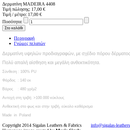
Δερματίνη MADEIRA 4408
Τιμή πώλησης:
17,00 €
Τιμή / μέτρο:
17,00 €
Ποσότητα:
Περιγραφή
Γνώμες πελατών
Δερματίνη υψηλών προδιαγραφών, με σχέδιο πόρου δέρματος
Πολύ απαλή αίσθηση και μεγάλη ανθεκτικότητα.
Σύνθεση : 100% PU
Φάρδος : 140 εκ
Βάρος : 480 γρ/μ2
Αντοχή στη τριβή: >100.000 κύκλους
Ανθεκτική στο φως και στην τριβή, εύκολο καθάρισμα
Made in Poland
Copyright 2014 Sigalas Leathers & Fabrics
info@sigalas-leather