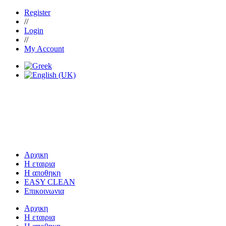
Register
//
Login
//
My Account
Αρχικη
Η εταιρια
Η αποθηκη
EASY CLEAN
Επικοινωνια
Αρχικη
Η εταιρια