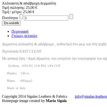
Αλέκιαστη & αδιάβροχη δερματίνη
Τιμή πώλησης:
25,00 €
Τιμή / μέτρο:
25,00 €
Ποσότητα:
Περιγραφή
Γνώμες πελατών
Δερματίνη αλέκιαστη & αδιάβροχη , ανθεκτική στο φως και στη τριβή
Τεχνολογία EASY CLEAN
Με φυσική όψη / δομή δέρματος που επιτρέπει την κυκλοφορία του αέ
Σύνθεση : 65% PU, 21% PES, 14% COT
Φάρδος : 140 εκ.
Βάρος
: 480
γρ
/
μ
2
Made in Italy
Copyright 2014 Sigalas Leathers & Fabrics
info@sigalas-leather
Homepage image created by
Maria Sigala