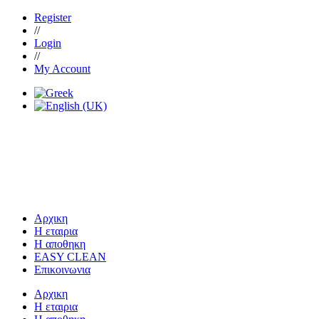
Register
//
Login
//
My Account
Αρχικη
Η εταιρια
Η αποθηκη
EASY CLEAN
Επικοινωνια
Αρχικη
Η εταιρια