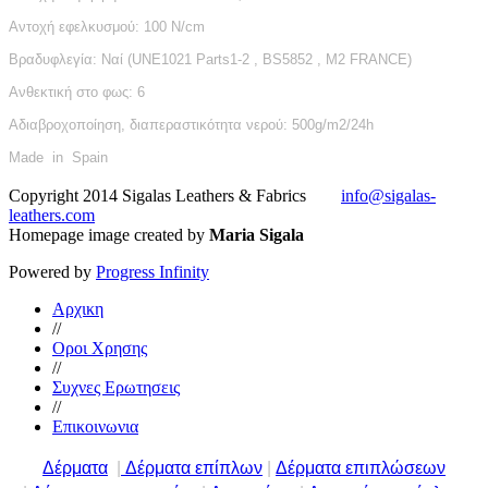
Αντοχή εφελκυσμού: 100 N/cm
Βραδυφλεγία: Nαί (UNE1021 Parts1-2 , BS5852 , M2 FRANCE)
Ανθεκτική στο φως: 6
Aδιαβροχοποίηση, διαπεραστικότητα νερού: 500g/m2/24h
Made in Spain
Copyright 2014 Sigalas Leathers & Fabrics
info@sigalas-
leathers.com
Homepage image created by
Maria Sigala
Powered by
Progress Infinity
Αρχικη
//
Οροι Χρησης
//
Συχνες Ερωτησεις
//
Επικοινωνια
Δέρματα
|
Δέρματα επίπλων
|
Δέρματα επιπλώσεων