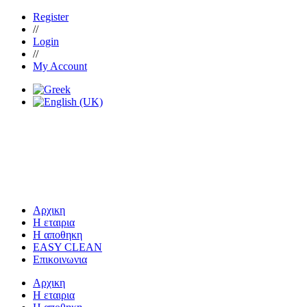
Register
//
Login
//
My Account
Αρχικη
Η εταιρια
Η αποθηκη
EASY CLEAN
Επικοινωνια
Αρχικη
Η εταιρια