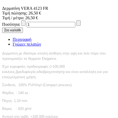
Δερματίνη VERA 4123 FR
Τιμή πώλησης:
26,50 €
Τιμή / μέτρο:
26,50 €
Ποσότητα:
Περιγραφή
Γνώμες πελατών
Δερματίνη με ιδιαίτερα απαλή αίσθηση στην αφή και λείο πόρο που
προσομοιάζει τα δέρματα Elegance.
Έχει κορυφαίες προδιαγραφές (>100,000
κύκλους,βραδυφλεγία,αδιαβροχοποίηση) και είναι κατάλληλη και για
επαγγελματική χρήση.
Σύνθεση : 100% PU/Vinyl (Compact process)
Φάρδος : 140 εκ.
Πάχος: 1,10 mm
Βάρος : 620 g/ml
Αντοχή στη τριβή: >100.000 κύκλους