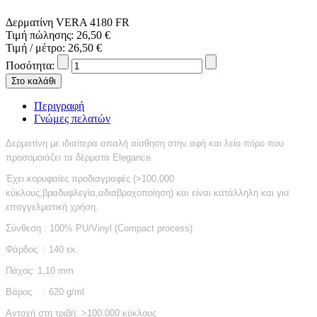
Δερματίνη VERA 4180 FR
Τιμή πώλησης:
26,50 €
Τιμή / μέτρο:
26,50 €
Ποσότητα:
Περιγραφή
Γνώμες πελατών
Δερματίνη με ιδιαίτερα απαλή αίσθηση στην αφή και λείο πόρο που
προσομοιάζει τα δέρματα Elegance.
Έχει κορυφαίες προδιαγραφές (>100,000
κύκλους,βραδυφλεγία,αδιαβροχοποίηση) και είναι κατάλληλη και για
επαγγελματική χρήση.
Σύνθεση : 100% PU/Vinyl (Compact process)
Φάρδος : 140 εκ.
Πάχος: 1,10 mm
Βάρος : 620 g/ml
Αντοχή στη τριβή: >100.000 κύκλους