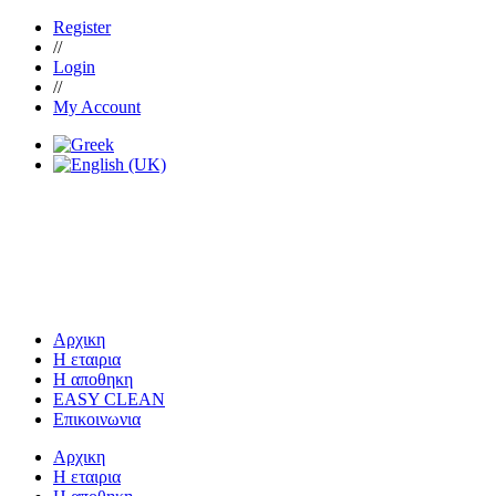
Register
//
Login
//
My Account
Αρχικη
Η εταιρια
Η αποθηκη
EASY CLEAN
Επικοινωνια
Αρχικη
Η εταιρια