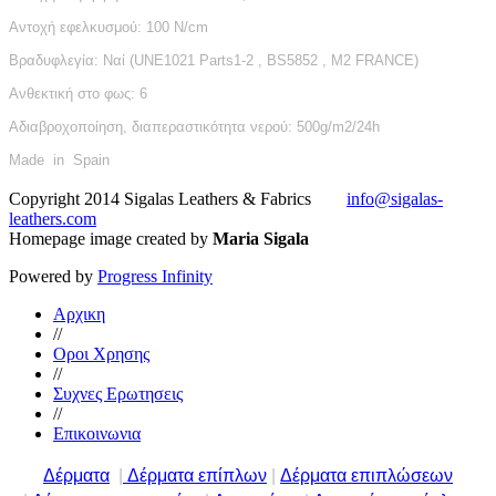
Αντοχή εφελκυσμού: 100 N/cm
Βραδυφλεγία: Nαί (UNE1021 Parts1-2 , BS5852 , M2 FRANCE)
Ανθεκτική στο φως: 6
Aδιαβροχοποίηση, διαπεραστικότητα νερού: 500g/m2/24h
Made in Spain
Copyright 2014 Sigalas Leathers & Fabrics
info@sigalas-
leathers.com
Homepage image created by
Maria Sigala
Powered by
Progress Infinity
Αρχικη
//
Οροι Χρησης
//
Συχνες Ερωτησεις
//
Επικοινωνια
Δέρματα
|
Δέρματα επίπλων
|
Δέρματα επιπλώσεων