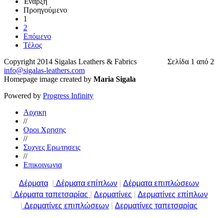
Έναρξη
Προηγούμενο
1
2
Επόμενο
Τέλος
Copyright 2014 Sigalas Leathers & Fabrics
Σελίδα 1 από 2
info@sigalas-leathers.com
Homepage image created by
Maria Sigala
Powered by
Progress Infinity
Αρχικη
//
Οροι Χρησης
//
Συχνες Ερωτησεις
//
Επικοινωνια
Δέρματα
|
Δέρματα επίπλων
|
Δέρματα επιπλώσεων
|
Δέρματα ταπετσαρίας
|
Δερματίνες
|
Δερματίνες επίπλων
|
Δερματίνες επιπλώσεων
|
Δερματίνες ταπετσαρίας