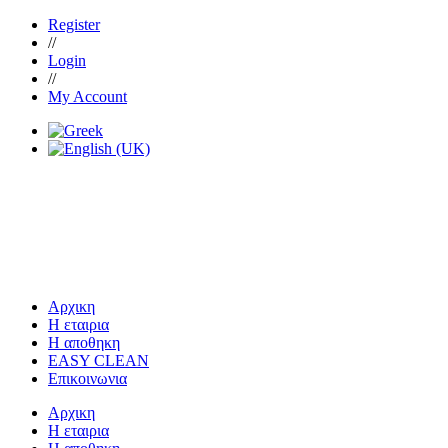
Register
//
Login
//
My Account
Αρχικη
Η εταιρια
Η αποθηκη
EASY CLEAN
Επικοινωνια
Αρχικη
Η εταιρια