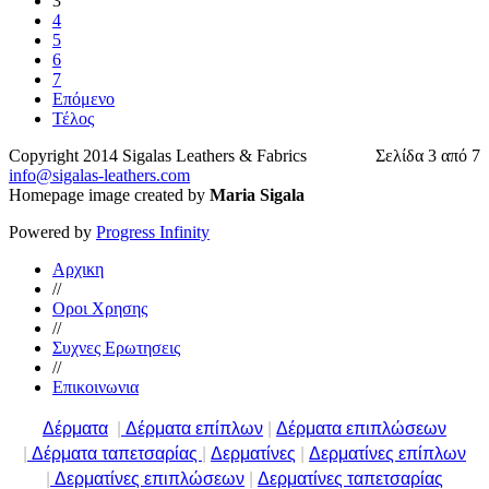
3
4
5
6
7
Επόμενο
Τέλος
Copyright 2014 Sigalas Leathers & Fabrics
Σελίδα 3 από 7
info@sigalas-leathers.com
Homepage image created by
Maria Sigala
Powered by
Progress Infinity
Αρχικη
//
Οροι Χρησης
//
Συχνες Ερωτησεις
//
Επικοινωνια
Δέρματα
|
Δέρματα επίπλων
|
Δέρματα επιπλώσεων
|
Δέρματα ταπετσαρίας
|
Δερματίνες
|
Δερματίνες επίπλων
|
Δερματίνες επιπλώσεων
|
Δερματίνες ταπετσαρίας