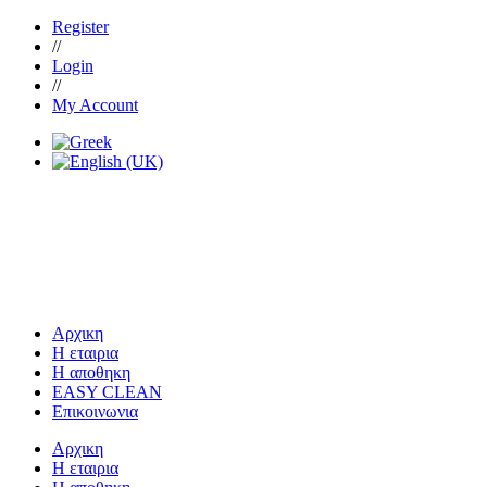
Register
//
Login
//
My Account
Αρχικη
Η εταιρια
Η αποθηκη
EASY CLEAN
Επικοινωνια
Αρχικη
Η εταιρια